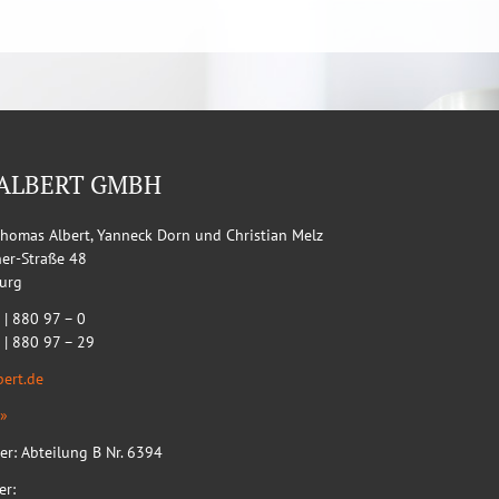
 ALBERT GMBH
Thomas Albert, Yanneck Dorn und Christian Melz
ner-Straße 48
urg
 | 880 97 – 0
1 | 880 97 – 29
bert.de
»
er: Abteilung B Nr. 6394
er: