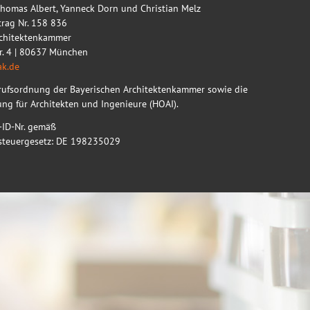
Thomas Albert, Yanneck Dorn und Christian Melz
ntrag Nr. 158 836
rchitektenkammer
r. 4 | 80637 München
k.de
erufsordnung der Bayerischen Architektenkammer sowie die
g für Architekten und Ingenieure (HOAI).
-ID-Nr. gemäß
steuergesetz: DE 198235029