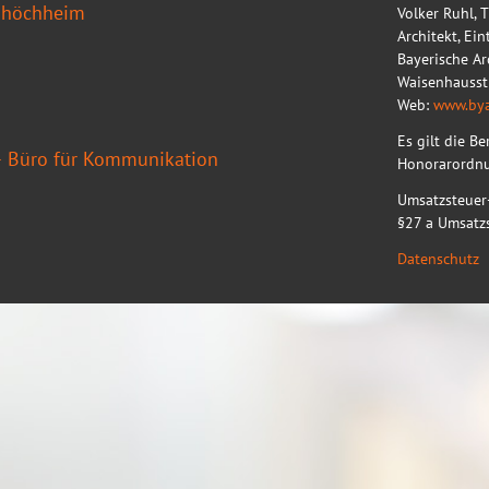
shöchheim
Volker Ruhl, 
Architekt, Ei
Bayerische A
Waisenhausst
Web:
www.bya
Es gilt die B
– Büro für Kommunikation
Honorarordnun
Umsatzsteuer
§27 a Umsatz
Datenschutz