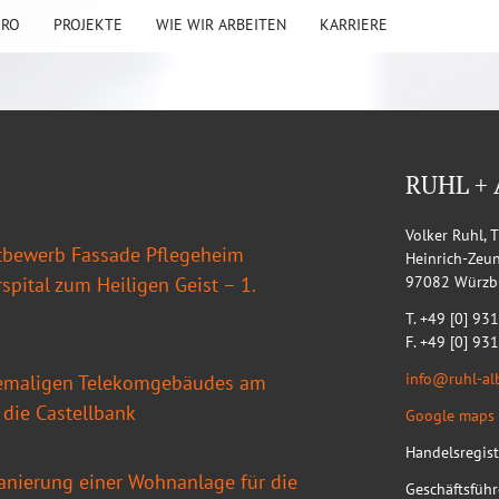
ÜRO
PROJEKTE
WIE WIR ARBEITEN
KARRIERE
RUHL +
Volker Ruhl, 
tbewerb Fassade Pflegeheim
Heinrich-Zeu
spital zum Heiligen Geist – 1.
97082 Würzb
T. +49 [0] 931
F. +49 [0] 93
info@ruhl-al
emaligen Telekomgebäudes am
 die Castellbank
Google maps 
Handelsregist
anierung einer Wohnanlage für die
Geschäftsführ